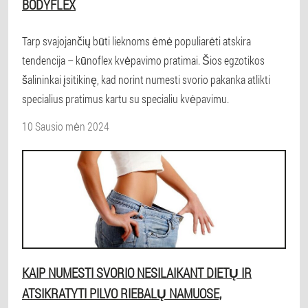
BODYFLEX
Tarp svajojančių būti lieknoms ėmė populiarėti atskira
tendencija – kūnoflex kvėpavimo pratimai. Šios egzotikos
šalininkai įsitikinę, kad norint numesti svorio pakanka atlikti
specialius pratimus kartu su specialiu kvėpavimu.
10 Sausio mėn 2024
KAIP NUMESTI SVORIO NESILAIKANT DIETŲ IR
ATSIKRATYTI PILVO RIEBALŲ NAMUOSE,