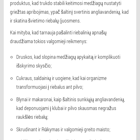
produktus, kad trukdo stabili keitimosi medžiagų nustatyti
griežtas apribojimas, ypač šaltinį svertinis angliavandenių, kad
ir skatina švietimo riebalų (juosmens.
Kai mityba, kad tarnauja pašalinti riebalinių apnašų
draudžiama tokios valgomieji reikmenys:
Druskos, kad slopina medžiagų apykaitą ir komplikuoti
išskyrimo skysčio;
Cukraus, saldainių ir uogiene, kad kai organizme
transformuojasi į riebalus ant pilvo;
Blynai ir makaronai, kaip šaltinis sunkiųjų angliavandenių,
kad deponuojami į klubai ir pilvo skausmas negražus
raukšlės riebalų;
Skrudinant ir Rūkymas ir valgomieji greito maisto;