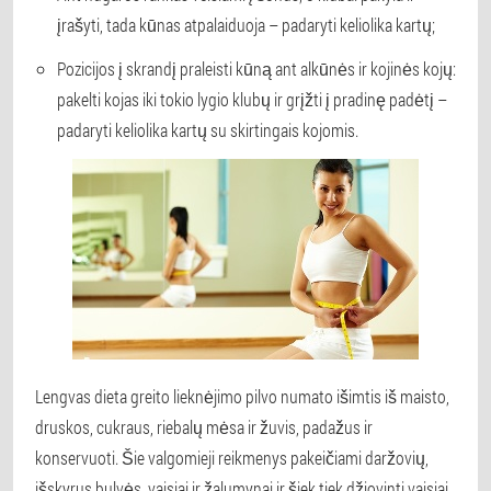
įrašyti, tada kūnas atpalaiduoja – padaryti keliolika kartų;
Pozicijos į skrandį praleisti kūną ant alkūnės ir kojinės kojų:
pakelti kojas iki tokio lygio klubų ir grįžti į pradinę padėtį –
padaryti keliolika kartų su skirtingais kojomis.
Lengvas dieta greito lieknėjimo pilvo numato išimtis iš maisto,
druskos, cukraus, riebalų mėsa ir žuvis, padažus ir
konservuoti. Šie valgomieji reikmenys pakeičiami daržovių,
išskyrus bulvės, vaisiai ir žalumynai ir šiek tiek džiovinti vaisiai.