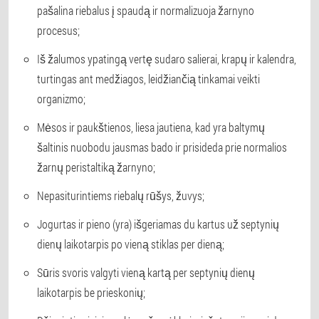
pašalina riebalus į spaudą ir normalizuoja žarnyno
procesus;
Iš žalumos ypatingą vertę sudaro salierai, krapų ir kalendra,
turtingas ant medžiagos, leidžiančią tinkamai veikti
organizmo;
Mėsos ir paukštienos, liesa jautiena, kad yra baltymų
šaltinis nuobodu jausmas bado ir prisideda prie normalios
žarnų peristaltiką žarnyno;
Nepasiturintiems riebalų rūšys, žuvys;
Jogurtas ir pieno (yra) išgeriamas du kartus už septynių
dienų laikotarpis po vieną stiklas per dieną;
Sūris svoris valgyti vieną kartą per septynių dienų
laikotarpis be prieskonių;