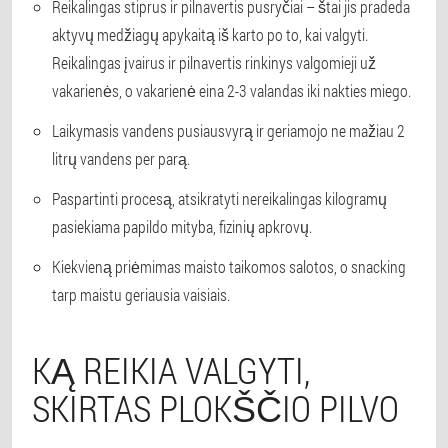
Reikalingas stiprus ir pilnavertis pusryčiai – štai jis pradeda
aktyvų medžiagų apykaitą iš karto po to, kai valgyti.
Reikalingas įvairus ir pilnavertis rinkinys valgomieji už
vakarienės, o vakarienė eina 2-3 valandas iki nakties miego.
Laikymasis vandens pusiausvyrą ir geriamojo ne mažiau 2
litrų vandens per parą.
Paspartinti procesą, atsikratyti nereikalingas kilogramų
pasiekiama papildo mityba, fizinių apkrovų.
Kiekvieną priėmimas maisto taikomos salotos, o snacking
tarp maistu geriausia vaisiais.
KĄ REIKIA VALGYTI,
SKIRTAS PLOKŠČIO PILVO