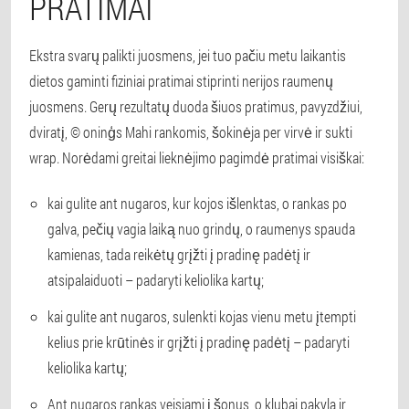
PRATIMAI
Ekstra svarų palikti juosmens, jei tuo pačiu metu laikantis
dietos gaminti fiziniai pratimai stiprinti nerijos raumenų
juosmens. Gerų rezultatų duoda šiuos pratimus, pavyzdžiui,
dviratį, © oninģs Mahi rankomis, šokinėja per virvė ir sukti
wrap. Norėdami greitai lieknėjimo pagimdė pratimai visiškai:
kai gulite ant nugaros, kur kojos išlenktas, o rankas po
galva, pečių vagia laiką nuo grindų, o raumenys spauda
kamienas, tada reikėtų grįžti į pradinę padėtį ir
atsipalaiduoti – padaryti keliolika kartų;
kai gulite ant nugaros, sulenkti kojas vienu metu įtempti
kelius prie krūtinės ir grįžti į pradinę padėtį – padaryti
keliolika kartų;
Ant nugaros rankas veisiami į šonus, o klubai pakyla ir