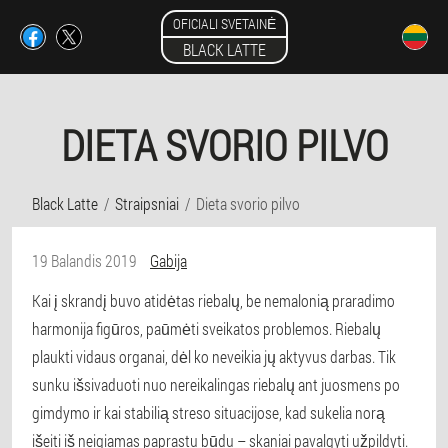
OFICIALI SVETAINĖ
BLACK LATTE
DIETA SVORIO PILVO
Black Latte
Straipsniai
Dieta svorio pilvo
19 Balandis 2019
Gabija
Kai į skrandį buvo atidėtas riebalų, be nemalonią praradimo
harmonija figūros, paūmėti sveikatos problemos. Riebalų
plaukti vidaus organai, dėl ko neveikia jų aktyvus darbas. Tik
sunku išsivaduoti nuo nereikalingas riebalų ant juosmens po
gimdymo ir kai stabilią streso situacijose, kad sukelia norą
išeiti iš neigiamas paprastu būdu – skaniai pavalgyti užpildyti.