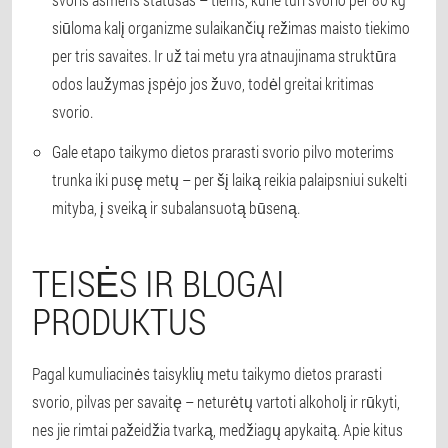
siūloma kalį organizme sulaikančių režimas maisto tiekimo
per tris savaites. Ir už tai metu yra atnaujinama struktūra
odos laužymas įspėjo jos žuvo, todėl greitai kritimas
svorio.
Gale etapo taikymo dietos prarasti svorio pilvo moterims
trunka iki pusę metų – per šį laiką reikia palaipsniui sukelti
mityba, į sveiką ir subalansuotą būseną.
TEISĖS IR BLOGAI
PRODUKTUS
Pagal kumuliacinės taisyklių metu taikymo dietos prarasti
svorio, pilvas per savaitę – neturėtų vartoti alkoholį ir rūkyti,
nes jie rimtai pažeidžia tvarką, medžiagų apykaitą. Apie kitus