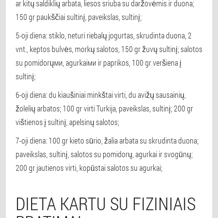
ar kitų saldiklių arbata, liesos sriuba su daržovėmis ir duona;
150 gr paukščiai sultinį, paveikslas, sultinį;
5-oji diena: stiklo, neturi riebalų jogurtas, skrudinta duona, 2
vnt., keptos bulvės, morkų salotos, 150 gr žuvų sultinį; salotos
su pomidorųми, agurkaiми ir paprikos, 100 gr veršiena į
sultinį;
6-oji diena: du kiaušiniai minkštai virti, du avižų sausainių,
žolelių arbatos; 100 gr virti Turkija, paveikslas, sultinį; 200 gr
vištienos į sultinį, apelsinų salotos;
7-oji diena: 100 gr kieto sūrio, žalia arbata su skrudinta duona;
paveikslas, sultinį, salotos su pomidorų, agurkai ir svogūnų;
200 gr jautienos virti, kopūstai salotos su agurkai;
DIETA KARTU SU FIZINIAIS