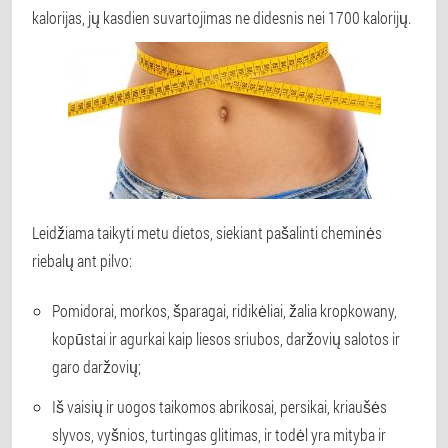
kalorijas, jų kasdien suvartojimas ne didesnis nei 1700 kalorijų.
Leidžiama taikyti metu dietos, siekiant pašalinti cheminės
riebalų ant pilvo:
Pomidorai, morkos, šparagai, ridikėliai, žalia kropkowany,
kopūstai ir agurkai kaip liesos sriubos, daržovių salotos ir
garo daržovių;
Iš vaisių ir uogos taikomos abrikosai, persikai, kriaušės
slyvos, vyšnios, turtingas glitimas, ir todėl yra mityba ir