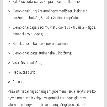
Saldžios soda, sultys krepšiai, kavos, alkoholio;
Čempionai turinį krakmolingos medžiagų kiekį tarp
daržovių – bulvės, Buriak ir žiediniai kopūstai;
Čempionai pagal sėdimų vietų cukraus kiti vaisiai – figos,
bananai ir vynuogės;
Nereikia nė riebalų avienos ir kiauliena;
Čempionas pagal turinį riebalų kiti žuvų;
Visų rūšių padažus;
Neplautas sūrio;
Apsaugos.
Pašalinti riebalinių apnašų ant juosmens reikia laikytis sveiko
gyvenimo būdo ir valgyti valgomieji, turtingas glitimas,
vitaminų ir lengvas angliavandenių. Mėgėjai skaičiuoti