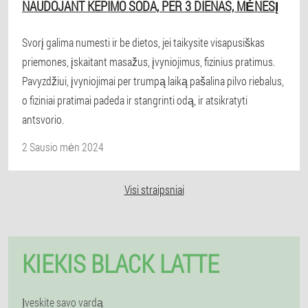
NAUDOJANT KEPIMO SODA, PER 3 DIENAS, MĖNESĮ
Svorį galima numesti ir be dietos, jei taikysite visapusiškas
priemones, įskaitant masažus, įvyniojimus, fizinius pratimus.
Pavyzdžiui, įvyniojimai per trumpą laiką pašalina pilvo riebalus,
o fiziniai pratimai padeda ir stangrinti odą, ir atsikratyti
antsvorio.
2 Sausio mėn 2024
Visi straipsniai
KIEKIS BLACK LATTE
Įveskite savo vardą