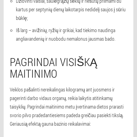
Džiovinti vaisiai, saulėgrąžų sėklų ir riešutų priimami du
kartus per septynių dienų laikotarpis nedidelį saujos į sūriu
būklę;
Iš larg – avižinių, ryžių ir grikiai, kad tiekimo naudinga
angliavandenių ir nuobodu nemalonus jausmas bado.
PAGRINDAI VISIŠKĄ
MAITINIMO
Veiklos pašalinti nereikalingas kilogramų ant juosmens ir
pagerinti darbo vidaus organų, reikia laikytis atitinkamų
taisyklių. Pagrindai maitinimo metu įvertinama dietos prarasti
svorio pilvo pradedantiesiems padeda greičiau pasiekti tikslą.
Geriausią efektą gauna bazinio reikalavimai: