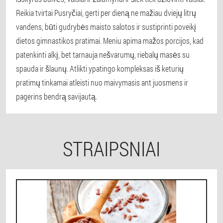
Reikia tvirtai Pusryčiai, gerti per dieną ne mažiau dviejų litrų
vandens, būti gudrybės maisto salotos ir sustiprinti poveikį
dietos gimnastikos pratimai. Meniu apima mažos porcijos, kad
patenkinti alkį, bet tarnauja nešvarumų, riebalų masės su
spauda ir šlaunų. Atlikti ypatingo kompleksas iš keturių
pratimų tinkamai atleisti nuo maivymasis ant juosmens ir
pagerins bendrą savijautą.
STRAIPSNIAI