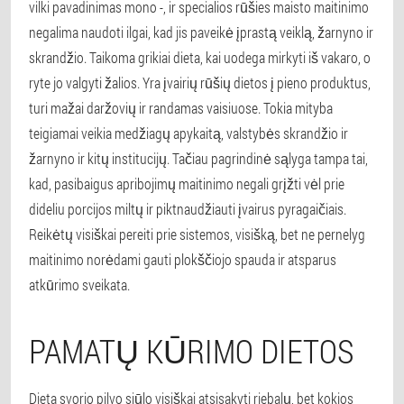
vilki pavadinimas mono -, ir specialios rūšies maisto maitinimo
negalima naudoti ilgai, kad jis paveikė įprastą veiklą, žarnyno ir
skrandžio. Taikoma grikiai dieta, kai uodega mirkyti iš vakaro, o
ryte jo valgyti žalios. Yra įvairių rūšių dietos į pieno produktus,
turi mažai daržovių ir randamas vaisiuose. Tokia mityba
teigiamai veikia medžiagų apykaitą, valstybės skrandžio ir
žarnyno ir kitų institucijų. Tačiau pagrindinė sąlyga tampa tai,
kad, pasibaigus apribojimų maitinimo negali grįžti vėl prie
dideliu porcijos miltų ir piktnaudžiauti įvairus pyragaičiais.
Reikėtų visiškai pereiti prie sistemos, visišką, bet ne pernelyg
maitinimo norėdami gauti plokščiojo spauda ir atsparus
atkūrimo sveikata.
PAMATŲ KŪRIMO DIETOS
Dieta svorio pilvo siūlo visiškai atsisakyti riebalų, bet kokios