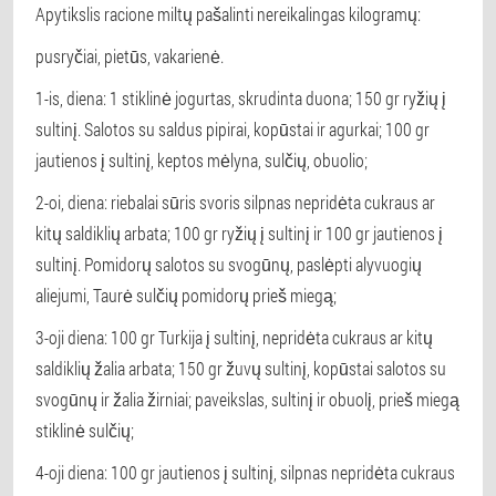
Apytikslis racione miltų pašalinti nereikalingas kilogramų:
pusryčiai, pietūs, vakarienė.
1-is, diena: 1 stiklinė jogurtas, skrudinta duona; 150 gr ryžių į
sultinį. Salotos su saldus pipirai, kopūstai ir agurkai; 100 gr
jautienos į sultinį, keptos mėlyna, sulčių, obuolio;
2-oi, diena: riebalai sūris svoris silpnas nepridėta cukraus ar
kitų saldiklių arbata; 100 gr ryžių į sultinį ir 100 gr jautienos į
sultinį. Pomidorų salotos su svogūnų, paslėpti alyvuogių
aliejumi, Taurė sulčių pomidorų prieš miegą;
3-oji diena: 100 gr Turkija į sultinį, nepridėta cukraus ar kitų
saldiklių žalia arbata; 150 gr žuvų sultinį, kopūstai salotos su
svogūnų ir žalia žirniai; paveikslas, sultinį ir obuolį, prieš miegą
stiklinė sulčių;
4-oji diena: 100 gr jautienos į sultinį, silpnas nepridėta cukraus