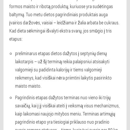
formos maisto ir ribotą produktų, kuriuose yra sudėtingas
baltymų. Tuo metu dietos pagrindiniais produktais auga
įvairios daržovės, vaisiai – leidžiama ir žalia arbata be cukraus.
Kad dieta sėkmingai išvalyti ekstra svarų, jos smūgio į tris
etapus:
preliminarus etapas dietos dažytos į septynių dienų
laikotarpis – už šį terminą reikia palaipsniui atsisakyti
valgomieji su padidinta kalorijų ir tiems valgomieji
reikmenys, kad visiškai nėra priimtini laikytis pasirinkto
maisto maisto.
Pagrindinis etapas dažytos terminas nuo vieno iki trijų
savaičių, kai į jį visiškai ateiti į veiksmą visus mechanizmus,
kaip laikomasi naujojo mitybos meniu. Terminas artimųjų
pagrindinio etapo yra tiesiogiai priklauso nuo pradinio
svoris asmens statusas – tiems, kurie turi svorio per 80 kg