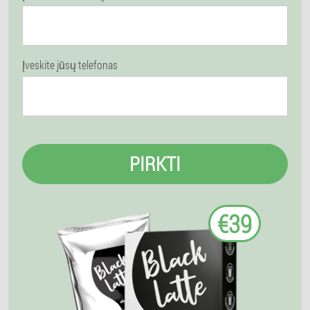
Įveskite jūsų telefonas
PIRKTI
€39