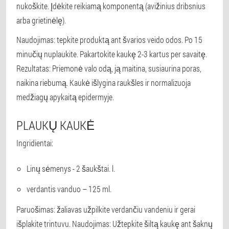
nukoškite. Įdėkite reikiamą komponentą (avižinius dribsnius
arba grietinėlę).
Naudojimas: tepkite produktą ant švarios veido odos. Po 15
minučių nuplaukite. Pakartokite kaukę 2-3 kartus per savaitę.
Rezultatas: Priemonė valo odą, ją maitina, susiaurina poras,
naikina riebumą. Kaukė išlygina raukšles ir normalizuoja
medžiagų apykaitą epidermyje.
PLAUKŲ KAUKĖ
Ingridientai:
Linų sėmenys - 2 šaukštai. l.
verdantis vanduo – 125 ml.
Paruošimas: žaliavas užpilkite verdančiu vandeniu ir gerai
išplakite trintuvu. Naudojimas: Užtepkite šiltą kaukę ant šaknų