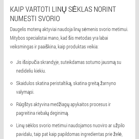
KAIP VARTOTI LINŲ SĖKLAS NORINT
NUMESTI SVORIO
Daugelis moterų aktyviai naudoja linų sėmenis svorio metimui.
Mitybos specialistai mano, kad šis metodas yra labai
veiksmingas ir paaiškina, kaip produktas veikia:
Jis išsipučia skrandyje, suteikdamas sotumo jausmą su
nedideliu kiekiu.
Skaidulos skatina peristaltiką, skatina greitą žarnyno
valymąsi.
Rūgštys aktyvina medžiagų apykaitos procesus ir
pagreitina riebalų deginimą.
Linų sėklos svorio metimui naudojamos nuoviro ar užpilo
pavidalu, taip pat kaip papildomas ingredientas prie želė,