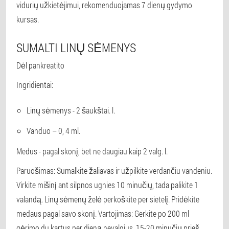
vidurių užkietėjimui, rekomenduojamas 7 dienų gydymo
kursas.
SUMALTI LINŲ SĖMENYS
Dėl pankreatito
Ingridientai:
Linų sėmenys - 2 šaukštai. l.
Vanduo – 0, 4 ml.
Medus - pagal skonį, bet ne daugiau kaip 2 valg. l.
Paruošimas: Sumalkite žaliavas ir užpilkite verdančiu vandeniu.
Virkite mišinį ant silpnos ugnies 10 minučių, tada palikite 1
valandą. Linų sėmenų želė perkoškite per sietelį. Pridėkite
medaus pagal savo skonį. Vartojimas: Gerkite po 200 ml
gėrimo du kartus per dieną nevalgius, 15-20 minučių prieš