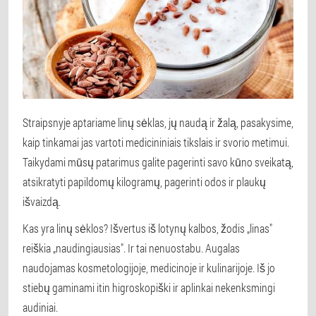
Straipsnyje aptariame linų sėklas, jų naudą ir žalą, pasakysime,
kaip tinkamai jas vartoti medicininiais tikslais ir svorio metimui.
Taikydami mūsų patarimus galite pagerinti savo kūno sveikatą,
atsikratyti papildomų kilogramų, pagerinti odos ir plaukų
išvaizdą.
Kas yra linų sėklos? Išvertus iš lotynų kalbos, žodis „linas"
reiškia „naudingiausias". Ir tai nenuostabu. Augalas
naudojamas kosmetologijoje, medicinoje ir kulinarijoje. Iš jo
stiebų gaminami itin higroskopiški ir aplinkai nekenksmingi
audiniai.