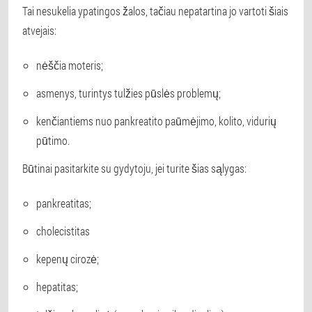
Tai nesukelia ypatingos žalos, tačiau nepatartina jo vartoti šiais
atvejais:
nėščia moteris;
asmenys, turintys tulžies pūslės problemų;
kenčiantiems nuo pankreatito paūmėjimo, kolito, vidurių
pūtimo.
Būtinai pasitarkite su gydytoju, jei turite šias sąlygas:
pankreatitas;
cholecistitas
kepenų cirozė;
hepatitas;