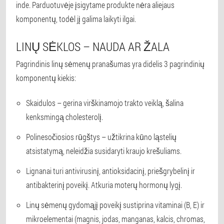
inde. Parduotuvėje įsigytame produkte nėra aliejaus
komponentų, todėl jį galima laikyti ilgai.
LINŲ SĖKLOS – NAUDA AR ŽALA
Pagrindinis linų sėmenų pranašumas yra didelis 3 pagrindinių
komponentų kiekis:
Skaidulos – gerina virškinamojo trakto veiklą, šalina
kenksmingą cholesterolį.
Polinesočiosios rūgštys – užtikrina kūno ląstelių
atsistatymą, neleidžia susidaryti kraujo krešuliams.
Lignanai turi antivirusinį, antioksidacinį, priešgrybelinį ir
antibakterinį poveikį. Atkuria moterų hormonų lygį.
Linų sėmenų gydomąjį poveikį sustiprina vitaminai (B, E) ir
mikroelementai (magnis, jodas, manganas, kalcis, chromas,