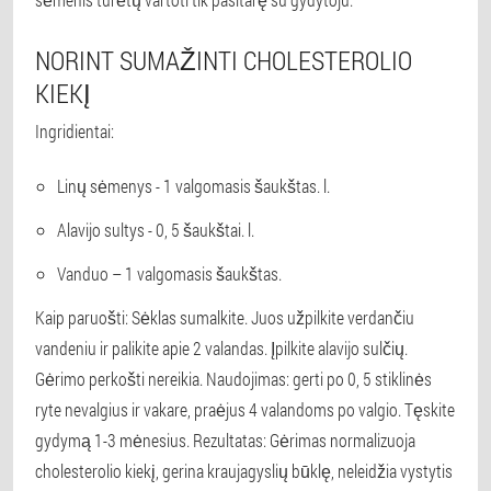
NORINT SUMAŽINTI CHOLESTEROLIO
KIEKĮ
Ingridientai:
Linų sėmenys - 1 valgomasis šaukštas. l.
Alavijo sultys - 0, 5 šaukštai. l.
Vanduo – 1 valgomasis šaukštas.
Kaip paruošti: Sėklas sumalkite. Juos užpilkite verdančiu
vandeniu ir palikite apie 2 valandas. Įpilkite alavijo sulčių.
Gėrimo perkošti nereikia. Naudojimas: gerti po 0, 5 stiklinės
ryte nevalgius ir vakare, praėjus 4 valandoms po valgio. Tęskite
gydymą 1-3 mėnesius. Rezultatas: Gėrimas normalizuoja
cholesterolio kiekį, gerina kraujagyslių būklę, neleidžia vystytis