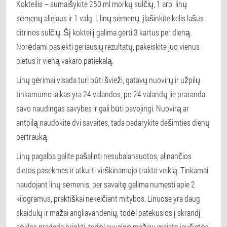
Kokteilis – sumaišykite 250 ml morkų sulčių, 1 arb. linų
sėmenų aliejaus ir 1 valg. l. linų sėmenų, įlašinkite kelis lašus
citrinos sulčių. Šį kokteilį galima gerti 3 kartus per dieną.
Norėdami pasiekti geriausių rezultatų, pakeiskite juo vienus
pietus ir vieną vakaro patiekalą.
Linų gėrimai visada turi būti švieži, gatavų nuovirų ir užpilų
tinkamumo laikas yra 24 valandos, po 24 valandų jie praranda
savo naudingas savybes ir gali būti pavojingi. Nuovirą ar
antpilą naudokite dvi savaites, tada padarykite dešimties dienų
pertrauką.
Linų pagalba galite pašalinti nesubalansuotos, alinančios
dietos pasekmes ir atkurti virškinamojo trakto veiklą. Tinkamai
naudojant linų sėmenis, per savaitę galima numesti apie 2
kilogramus, praktiškai nekeičiant mitybos. Linuose yra daug
skaidulų ir mažai angliavandenių, todėl patekusios į skrandį
sėklos pradeda brinkti, todėl suvalgę mažiau maisto jaučiatės