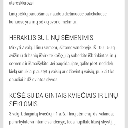
aterosklerozei.
Linų sėklų paruošimas naudoti dietiniuose patiekaluose,
kuriuose yra linų sėklų svorio metimui:
HERAKLIS SU LINŲ SĖMENIMIS
Mirkyti 2 valg. l. linų sėmenų šiltame vandenyje. Iš 100-150 g
avižinių dribsnių išvirkite košę, į ją suberkite išbrinkintas linų
sėmenis ir išmaišykite. Jei pageidaujate, galite įdėti nedidelį
kiekį smulkiai pjaustytų vaisių ar džiovintų vaisių, puikiai tiks
obuoliai ir džiovintos slyvos.
KOŠĖ SU DAIGINTAIS KVIEČIAIS IR LINŲ
SĖKLOMIS
3 valg. l. daigintų kviečių ir 1 a. š. l. linų sėmenų, dvi valandas
pamirkykite virintame vandenyje, tada nupilkite likusį skystį. Į