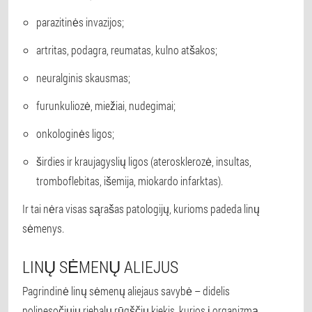
parazitinės invazijos;
artritas, podagra, reumatas, kulno atšakos;
neuralginis skausmas;
furunkuliozė, miežiai, nudegimai;
onkologinės ligos;
širdies ir kraujagyslių ligos (aterosklerozė, insultas,
tromboflebitas, išemija, miokardo infarktas).
Ir tai nėra visas sąrašas patologijų, kurioms padeda linų
sėmenys.
LINŲ SĖMENŲ ALIEJUS
Pagrindinė linų sėmenų aliejaus savybė – didelis
polinesočiųjų riebalų rūgščių kiekis, kurios į organizmą