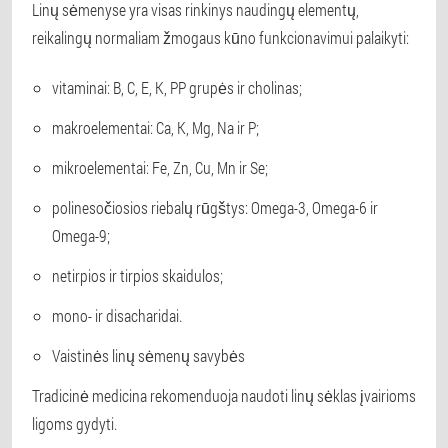
Linų sėmenyse yra visas rinkinys naudingų elementų,
reikalingų normaliam žmogaus kūno funkcionavimui palaikyti:
vitaminai: B, C, E, K, PP grupės ir cholinas;
makroelementai: Ca, K, Mg, Na ir P;
mikroelementai: Fe, Zn, Cu, Mn ir Se;
polinesočiosios riebalų rūgštys: Omega-3, Omega-6 ir
Omega-9;
netirpios ir tirpios skaidulos;
mono- ir disacharidai.
Vaistinės linų sėmenų savybės
Tradicinė medicina rekomenduoja naudoti linų sėklas įvairioms
ligoms gydyti.