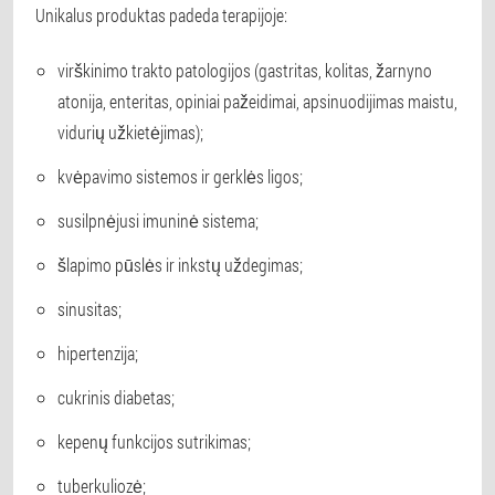
Unikalus produktas padeda terapijoje:
virškinimo trakto patologijos (gastritas, kolitas, žarnyno
atonija, enteritas, opiniai pažeidimai, apsinuodijimas maistu,
vidurių užkietėjimas);
kvėpavimo sistemos ir gerklės ligos;
susilpnėjusi imuninė sistema;
šlapimo pūslės ir inkstų uždegimas;
sinusitas;
hipertenzija;
cukrinis diabetas;
kepenų funkcijos sutrikimas;
tuberkuliozė;