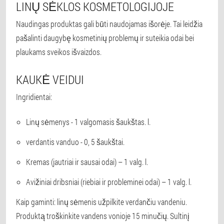
LINŲ SĖKLOS KOSMETOLOGIJOJE
Naudingas produktas gali būti naudojamas išorėje. Tai leidžia
pašalinti daugybę kosmetinių problemų ir suteikia odai bei
plaukams sveikos išvaizdos.
KAUKĖ VEIDUI
Ingridientai:
Linų sėmenys - 1 valgomasis šaukštas. l.
verdantis vanduo - 0, 5 šaukštai.
Kremas (jautriai ir sausai odai) – 1 valg. l.
Avižiniai dribsniai (riebiai ir probleminei odai) – 1 valg. l.
Kaip gaminti: linų sėmenis užpilkite verdančiu vandeniu.
Produktą troškinkite vandens vonioje 15 minučių. Sultinį