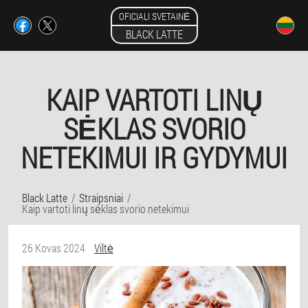
OFICIALI SVETAINĖ
BLACK LATTE
KAIP VARTOTI LINŲ
SĖKLAS SVORIO
NETEKIMUI IR GYDYMUI
Black Latte
Straipsniai
Kaip vartoti linų sėklas svorio netekimui
26 Kovas 2024
Viltė