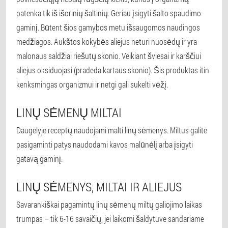
patenka tik iš išorinių šaltinių. Geriau įsigyti šalto spaudimo
gaminį. Būtent šios gamybos metu išsaugomos naudingos
medžiagos. Aukštos kokybės aliejus neturi nuosėdų ir yra
malonaus saldžiai riešutų skonio. Veikiant šviesai ir karščiui
aliejus oksiduojasi (pradeda kartaus skonio). Šis produktas itin
kenksmingas organizmui ir netgi gali sukelti vėžį.
LINŲ SĖMENŲ MILTAI
Daugelyje receptų naudojami malti linų sėmenys. Miltus galite
pasigaminti patys naudodami kavos malūnėlį arba įsigyti
gatavą gaminį.
LINŲ SĖMENYS, MILTAI IR ALIEJUS
Savarankiškai pagamintų linų sėmenų miltų galiojimo laikas
trumpas – tik 6-16 savaičių, jei laikomi šaldytuve sandariame