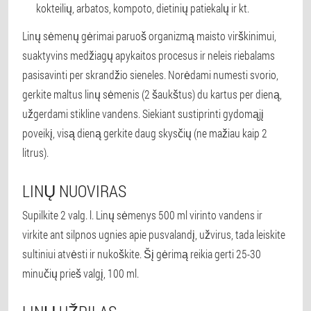
kokteilių, arbatos, kompoto, dietinių patiekalų ir kt.
Linų sėmenų gėrimai paruoš organizmą maisto virškinimui,
suaktyvins medžiagų apykaitos procesus ir neleis riebalams
pasisavinti per skrandžio sieneles. Norėdami numesti svorio,
gerkite maltus linų sėmenis (2 šaukštus) du kartus per dieną,
užgerdami stikline vandens. Siekiant sustiprinti gydomąjį
poveikį, visą dieną gerkite daug skysčių (ne mažiau kaip 2
litrus).
LINŲ NUOVIRAS
Supilkite 2 valg. l. Linų sėmenys 500 ml virinto vandens ir
virkite ant silpnos ugnies apie pusvalandį, užvirus, tada leiskite
sultiniui atvėsti ir nukoškite. Šį gėrimą reikia gerti 25-30
minučių prieš valgį, 100 ml.