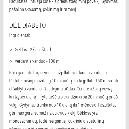
Rezultatas: Infuzija suteikia priešuždegiminį poveikį. Gydymas
pašalina skausmą, pykinimą ir rėmenį.
DĖL DIABETO
Ingridientai:
Sėklos - 2 šaukštai. l.
verdantis vanduo - 100 ml.
Kaip gaminti: linų sėmenis užpilkite verdančiu vandeniu.
Palikite mišinį maždaug 10 minučių. Tada įpilkite 150 ml virinto
atšaldyto vandens. Naudojimo būdas: Gerkite užpilą vieną
kartą per dieną – ryte tuščiu skrandžiu arba 20 minučių prieš
valgį. Gydymas trunka nuo 10 dienų iki 1 mėnesio. Rezultatas:
gėrimas gerai sumažina cukraus kiekį. Sėklose yra
monosacharidų, todėl sergantieji cukriniu diabetu linų
sėmenis turėtų vartoti tik pasitarę su gydytoju.