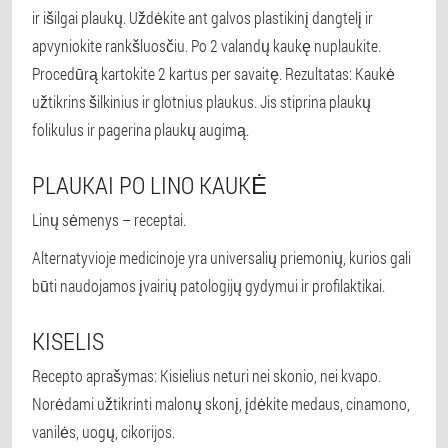
ir išilgai plaukų. Uždėkite ant galvos plastikinį dangtelį ir
apvyniokite rankšluosčiu. Po 2 valandų kaukę nuplaukite.
Procedūrą kartokite 2 kartus per savaitę. Rezultatas: Kaukė
užtikrins šilkinius ir glotnius plaukus. Jis stiprina plaukų
folikulus ir pagerina plaukų augimą.
PLAUKAI PO LINO KAUKĖ
Linų sėmenys – receptai.
Alternatyvioje medicinoje yra universalių priemonių, kurios gali
būti naudojamos įvairių patologijų gydymui ir profilaktikai.
KISELIS
Recepto aprašymas: Kisielius neturi nei skonio, nei kvapo.
Norėdami užtikrinti malonų skonį, įdėkite medaus, cinamono,
vanilės, uogų, cikorijos.