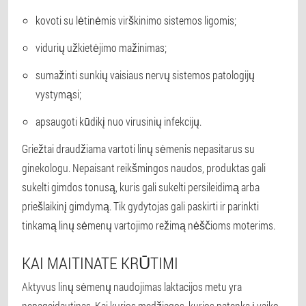
kovoti su lėtinėmis virškinimo sistemos ligomis;
vidurių užkietėjimo mažinimas;
sumažinti sunkių vaisiaus nervų sistemos patologijų
vystymąsi;
apsaugoti kūdikį nuo virusinių infekcijų.
Griežtai draudžiama vartoti linų sėmenis nepasitarus su
ginekologu. Nepaisant reikšmingos naudos, produktas gali
sukelti gimdos tonusą, kuris gali sukelti persileidimą arba
priešlaikinį gimdymą. Tik gydytojas gali paskirti ir parinkti
tinkamą linų sėmenų vartojimo režimą nėščioms moterims.
KAI MAITINATE KRŪTIMI
Aktyvus linų sėmenų naudojimas laktacijos metu yra
nepageidautinas. Kai kurios medžiagos, kurios patenka į vaiko