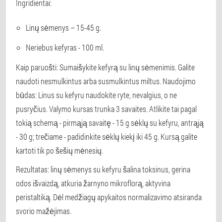
Ingridientai:
Linų sėmenys – 15-45 g.
Neriebus kefyras - 100 ml.
Kaip paruošti: Sumaišykite kefyrą su linų sėmenimis. Galite
naudoti nesmulkintus arba susmulkintus miltus. Naudojimo
būdas: Linus su kefyru naudokite ryte, nevalgius, o ne
pusryčius. Valymo kursas trunka 3 savaites. Atlikite tai pagal
tokią schemą - pirmąją savaitę - 15 g sėklų su kefyru, antrąją
- 30 g; trečiame - padidinkite sėklų kiekį iki 45 g. Kursą galite
kartoti tik po šešių mėnesių.
Rezultatas: linų sėmenys su kefyru šalina toksinus, gerina
odos išvaizdą, atkuria žarnyno mikroflorą, aktyvina
peristaltiką. Dėl medžiagų apykaitos normalizavimo atsiranda
svorio mažėjimas.