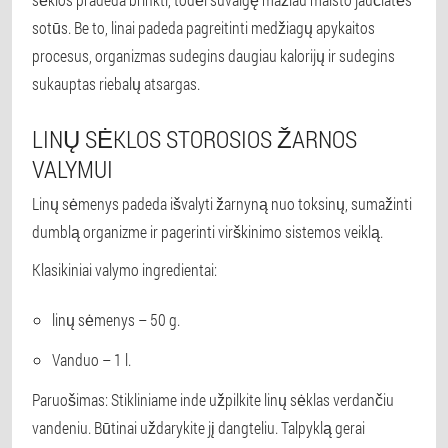
sotūs. Be to, linai padeda pagreitinti medžiagų apykaitos
procesus, organizmas sudegins daugiau kalorijų ir sudegins
sukauptas riebalų atsargas.
LINŲ SĖKLOS STOROSIOS ŽARNOS
VALYMUI
Linų sėmenys padeda išvalyti žarnyną nuo toksinų, sumažinti
dumblą organizme ir pagerinti virškinimo sistemos veiklą.
Klasikiniai valymo ingredientai:
linų sėmenys – 50 g.
Vanduo – 1 l.
Paruošimas: Stikliniame inde užpilkite linų sėklas verdančiu
vandeniu. Būtinai uždarykite jį dangteliu. Talpyklą gerai