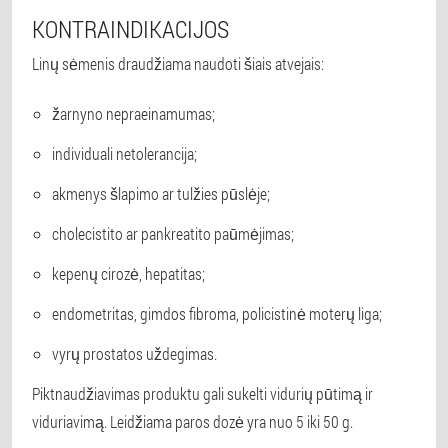
KONTRAINDIKACIJOS
Linų sėmenis draudžiama naudoti šiais atvejais:
žarnyno nepraeinamumas;
individuali netolerancija;
akmenys šlapimo ar tulžies pūslėje;
cholecistito ar pankreatito paūmėjimas;
kepenų cirozė, hepatitas;
endometritas, gimdos fibroma, policistinė moterų liga;
vyrų prostatos uždegimas.
Piktnaudžiavimas produktu gali sukelti vidurių pūtimą ir
viduriavimą. Leidžiama paros dozė yra nuo 5 iki 50 g.