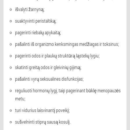
išvalyti žarnyną;
suaktyvinti peristaltiką;
pagerinti riebalų apykaitą;
pašalinti iš organizmo kenksmingas medžiagas ir toksinus;
pagerinti odos ir plaukų struktūrą ląstelių lygiu;
skatinti greitą odos ir gleivinių gijimą;
pašalinti vyrų seksualines disfunkcijas;
reguliuoti hormonų lygį, taip pagerinant būklę menopauzės
metu;
turi vidurius laisvinantį poveikį;
sušvelninti stiprų sausą kosulį.