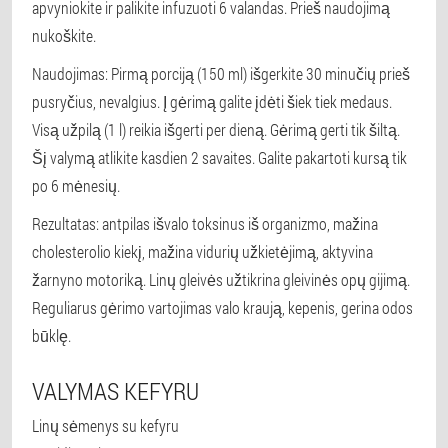
apvyniokite ir palikite infuzuoti 6 valandas. Prieš naudojimą
nukoškite.
Naudojimas: Pirmą porciją (150 ml) išgerkite 30 minučių prieš
pusryčius, nevalgius. Į gėrimą galite įdėti šiek tiek medaus.
Visą užpilą (1 l) reikia išgerti per dieną. Gėrimą gerti tik šiltą.
Šį valymą atlikite kasdien 2 savaites. Galite pakartoti kursą tik
po 6 mėnesių.
Rezultatas: antpilas išvalo toksinus iš organizmo, mažina
cholesterolio kiekį, mažina vidurių užkietėjimą, aktyvina
žarnyno motoriką. Linų gleivės užtikrina gleivinės opų gijimą.
Reguliarus gėrimo vartojimas valo kraują, kepenis, gerina odos
būklę.
VALYMAS KEFYRU
Linų sėmenys su kefyru