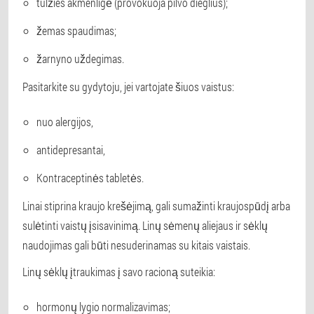
tulžies akmenligė (provokuoja pilvo dieglius);
žemas spaudimas;
žarnyno uždegimas.
Pasitarkite su gydytoju, jei vartojate šiuos vaistus:
nuo alergijos,
antidepresantai,
Kontraceptinės tabletės.
Linai stiprina kraujo krešėjimą, gali sumažinti kraujospūdį arba
sulėtinti vaistų įsisavinimą. Linų sėmenų aliejaus ir sėklų
naudojimas gali būti nesuderinamas su kitais vaistais.
Linų sėklų įtraukimas į savo racioną suteikia:
hormonų lygio normalizavimas;