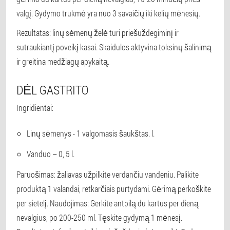
valgį. Gydymo trukmė yra nuo 3 savaičių iki kelių mėnesių.
Rezultatas: linų sėmenų želė turi priešuždegiminį ir
sutraukiantį poveikį kasai. Skaidulos aktyvina toksinų šalinimą
ir greitina medžiagų apykaitą.
DĖL GASTRITO
Ingridientai:
Linų sėmenys - 1 valgomasis šaukštas. l.
Vanduo – 0, 5 l.
Paruošimas: žaliavas užpilkite verdančiu vandeniu. Palikite
produktą 1 valandai, retkarčiais purtydami. Gėrimą perkoškite
per sietelį. Naudojimas: Gerkite antpilą du kartus per dieną
nevalgius, po 200-250 ml. Tęskite gydymą 1 mėnesį.