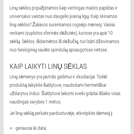
Linų sėklos pripažįstamos kaip vertingas maisto papildas ir
universalus vaistas nuo daugelio įvairių ligų. Kaip skinamos
linų sėklos? Žaliavos surenkamos rugsėjo mėnesį. Vaisiai
renkami (suplotos sferinės dėžutės), kuriose yra apie 10
sėklų. Sėklos, išdarinėtos iš dėžučių, turi būti džiovinamos
nuo tiesioginių saulės spindulių apsaugotose vietose.
KAIP LAIKYTI LINŲ SĖKLAS
Linų sėmenys yra jautrūs gedimui ir oksidacijai. Todėl
produktą laikykite šaldytuve, naudodami hermetiškai
uždarytus indus. Šaldytuve laikomi sveiki grūdai išlaiko visas
naudingas savybes 1 metus.
Jei linų sėklą perkate parduotuvėje, atkreipkite dėmesį į:
geriausia iki data;