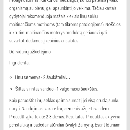
organizmą su pienu, gali apsunkinti jo veikimą. Tačiau kartais
gydytojai rekomenduoja mažais kiekiais linų sėklų
maitinančioms motinoms (tam tikroms patologijoms). Nėščios
ir krūtimi maitinančios moterys produktą geriausiai gali
suvartoti dedamos į kepinius ar salotas.
Dėl vidurių užkietėjimo
Ingridientai:
Linų sėmenys - 2 šaukšteliai…
Šiltas virintas vanduo - 1 valgomasis šaukštas.
Kaip paruošti: Linų sėklas galima sumalti, jei visą grūdą sunku
nuryti. Naudojimas: vakare linų sėmenis užgerti vandeniu.
Procedūrą kartokite 2-3 dienas. Rezultatas: Produktas aktyvina
peristaltiką ir padeda natūraliai išvalyti žarnyną. Esant lėtiniam