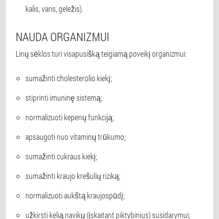
kalis, varis, geležis).
NAUDA ORGANIZMUI
Linų sėklos turi visapusišką teigiamą poveikį organizmui:
sumažinti cholesterolio kiekį;
stiprinti imuninę sistemą;
normalizuoti kepenų funkciją;
apsaugoti nuo vitaminų trūkumo;
sumažinti cukraus kiekį;
sumažinti kraujo krešulių riziką;
normalizuoti aukštą kraujospūdį;
užkirsti kelią navikų (įskaitant piktybinius) susidarymui;