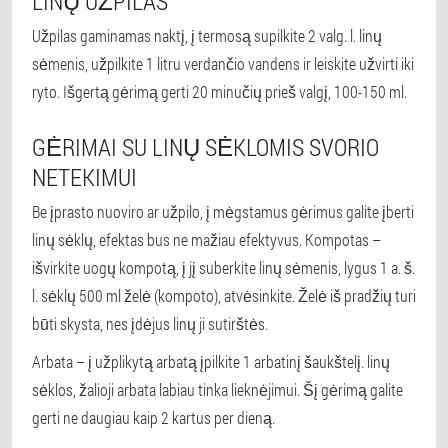
LINŲ UŽPILAS
Užpilas gaminamas naktį, į termosą supilkite 2 valg. l. linų
sėmenis, užpilkite 1 litru verdančio vandens ir leiskite užvirti iki
ryto. Išgertą gėrimą gerti 20 minučių prieš valgį, 100-150 ml.
GĖRIMAI SU LINŲ SĖKLOMIS SVORIO
NETEKIMUI
Be įprasto nuoviro ar užpilo, į mėgstamus gėrimus galite įberti
linų sėklų, efektas bus ne mažiau efektyvus. Kompotas –
išvirkite uogų kompotą, į jį suberkite linų sėmenis, lygus 1 a. š.
l. sėklų 500 ml želė (kompoto), atvėsinkite. Želė iš pradžių turi
būti skysta, nes įdėjus linų ji sutirštės.
Arbata – į užplikytą arbatą įpilkite 1 arbatinį šaukštelį. linų
sėklos, žalioji arbata labiau tinka lieknėjimui. Šį gėrimą galite
gerti ne daugiau kaip 2 kartus per dieną.