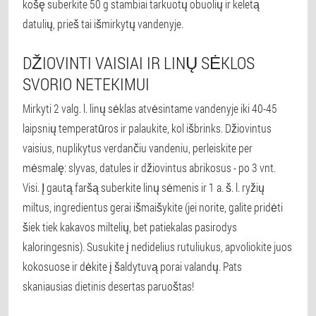
košę suberkite 50 g stambiai tarkuotų obuolių ir keletą
datulių, prieš tai išmirkytų vandenyje.
DŽIOVINTI VAISIAI IR LINŲ SĖKLOS
SVORIO NETEKIMUI
Mirkyti 2 valg. l. linų sėklas atvėsintame vandenyje iki 40-45
laipsnių temperatūros ir palaukite, kol išbrinks. Džiovintus
vaisius, nuplikytus verdančiu vandeniu, perleiskite per
mėsmalę: slyvas, datules ir džiovintus abrikosus - po 3 vnt.
Visi. Į gautą faršą suberkite linų sėmenis ir 1 a. š. l. ryžių
miltus, ingredientus gerai išmaišykite (jei norite, galite pridėti
šiek tiek kakavos miltelių, bet patiekalas pasirodys
kaloringesnis). Susukite į nedidelius rutuliukus, apvoliokite juos
kokosuose ir dėkite į šaldytuvą porai valandų. Pats
skaniausias dietinis desertas paruoštas!