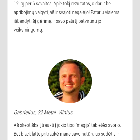
12 kg per 6 savaites. Apie tokį rezultatas, o dar ir be
apribojimų valgyti, aš ir svajoti negalėjo! Patariu visiems
išbandyti šį gėrimą ir savo patirtį patvirtinti jo
veiksmingumą.
Gabrielius
, 32 Metai,
Vilnius
Aš skeptiškai įtraukti į jokio tipo "magija" tabletės svorio.
Bet black latte pritraukė mane savo natūralus sudėtis ir