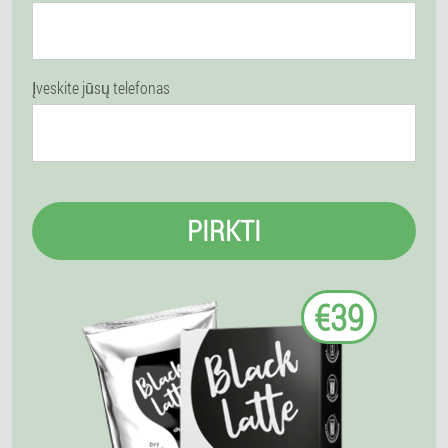
Įveskite jūsų telefonas
PIRKTI
€39