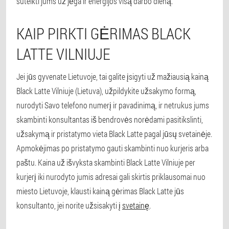
suteikti jums už jėga ir energijos visą darbo dieną.
KAIP PIRKTI GĖRIMAS BLACK
LATTE VILNIUJE
Jei jūs gyvenate Lietuvoje, tai galite įsigyti už mažiausią kainą
Black Latte Vilniuje (Lietuva), užpildykite užsakymo formą,
nurodyti Savo telefono numerį ir pavadinimą, ir netrukus jums
skambinti konsultantas iš bendrovės norėdami pasitikslinti,
užsakymą ir pristatymo vieta Black Latte pagal jūsų svetainėje.
Apmokėjimas po pristatymo gauti skambinti nuo kurjeris arba
paštu. Kaina už išvyksta skambinti Black Latte Vilniuje per
kurjerį iki nurodyto jumis adresai gali skirtis priklausomai nuo
miesto Lietuvoje, klausti kainą gėrimas Black Latte jūs
konsultanto, jei norite užsisakyti į
svetainę
.