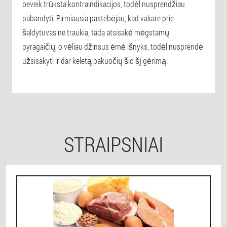
beveik trūksta kontraindikacijos, todėl nusprendžiau
pabandyti. Pirmiausia pastebėjau, kad vakare prie
šaldytuvas ne traukia, tada atsisakė mėgstamų
pyragaičių, o vėliau džinsus ėmė išnyks, todėl nusprendė
užsisakyti ir dar keletą pakuočių šio šį gėrimą.
STRAIPSNIAI