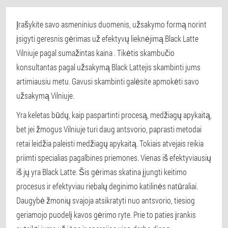
Įrašykite savo asmeninius duomenis, užsakymo formą norint
įsigyti geresnis gėrimas už efektyvų lieknėjimą Black Latte
Vilniuje pagal sumažintas kaina
. Tikėtis skambučio
konsultantas pagal užsakymą Black Lattejis skambinti jums
artimiausiu metu. Gavusi skambinti galėsite apmokėti savo
užsakymą Vilniuje.
Yra keletas būdų, kaip paspartinti procesą, medžiagų apykaitą,
bet jei žmogus Vilniuje turi daug antsvorio, paprasti metodai
retai leidžia paleisti medžiagų apykaitą. Tokiais atvejais reikia
priimti specialias pagalbines priemones. Vienas iš efektyviausių
iš jų yra Black Latte. Šis gėrimas skatina įjungti keitimo
procesus ir efektyviau riebalų deginimo katilinės natūraliai.
Daugybė žmonių svajoja atsikratyti nuo antsvorio, tiesiog
geriamojo puodelį kavos gėrimo ryte. Prie to paties įrankis