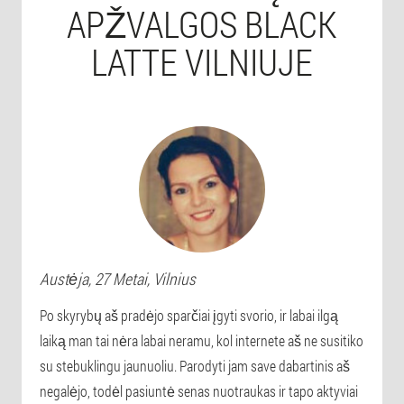
APŽVALGOS BLACK
LATTE VILNIUJE
Austėja
, 27 Metai,
Vilnius
Po skyrybų aš pradėjo sparčiai įgyti svorio, ir labai ilgą
laiką man tai nėra labai neramu, kol internete aš ne susitiko
su stebuklingu jaunuoliu. Parodyti jam save dabartinis aš
negalėjo, todėl pasiuntė senas nuotraukas ir tapo aktyviai